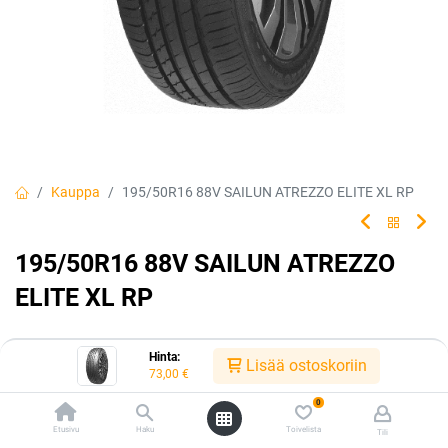
Kauppa
195/50R16 88V SAILUN ATREZZO ELITE XL RP
195/50R16 88V SAILUN ATREZZO
ELITE XL RP
Hinta:
Lisää ostoskoriin
EAN:
8848116036757
Tuotekoodi:
327582
73,00
€
73,00
€
/ kpl
0
Etusivu
Haku
Toivelista
Tili