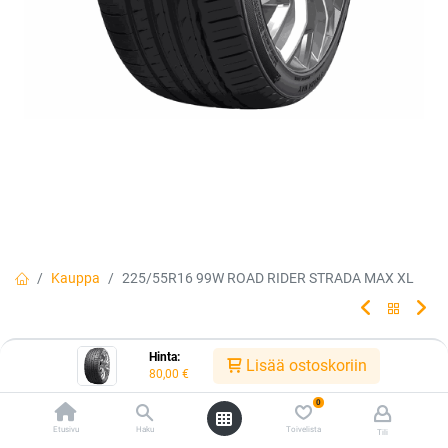
Kauppa
225/55R16 99W ROAD RIDER STRADA MAX XL
225/55R16 99W ROAD RIDER
Hinta:
Lisää ostoskoriin
80,00
€
STRADA MAX XL
0
Etusivu
Haku
Toivelista
Tili