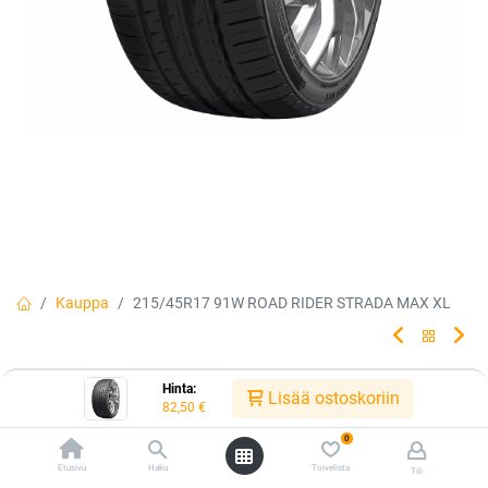
Kauppa
215/45R17 91W ROAD RIDER STRADA MAX XL
215/45R17 91W ROAD RIDER
Hinta:
Lisää ostoskoriin
82,50
€
STRADA MAX XL
0
Etusivu
Haku
Toivelista
Tili