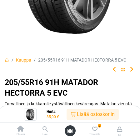
Kauppa
205/55R16 91H MATADOR HECTORRA 5 EVC
205/55R16 91H MATADOR
HECTORRA 5 EVC
Turvallinen ja kukkarolle ystävällinen kesärengas. Matalan vierintä
vastuksen ansiosta ajat polttoainetta säästäen. Matador made by
Hinta:
Lisää ostoskoriin
Continental.
85,00
€
0
EAN:
4050496003784
Tuotekoodi:
330405
Etusivu
Haku
Toivelista
85,00
€
Tili
/ kpl