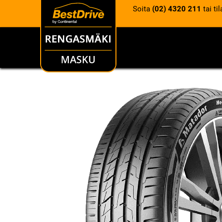
Soita
(02) 4320 211
tai ti
RENKAAT
VANTEET