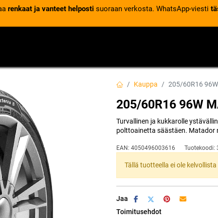
laa
renkaat ja vanteet helposti
suoraan verkosta. WhatsApp-viesti
tä
VENTTIILIT
RENGASPALVELUT
RENGASTIETOA
Kauppa
205/60R16 96W
205/60R16 96W 
Turvallinen ja kukkarolle ystäväll
polttoainetta säästäen. Matador 
EAN:
4050496003616
Tuotekoodi:
Tällä tuotteella ei ole kelvollis
Jaa
Toimitusehdot