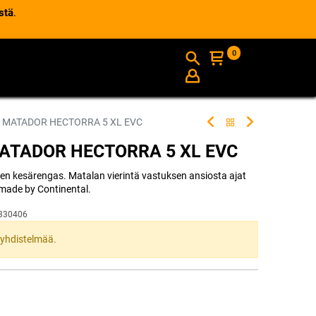
stä
.
0
AJANKOHTAISTA
INFO
 MATADOR HECTORRA 5 XL EVC
MATADOR HECTORRA 5 XL EVC
inen kesärengas. Matalan vierintä vastuksen ansiosta ajat
made by Continental.
330406
ta yhdistelmää.