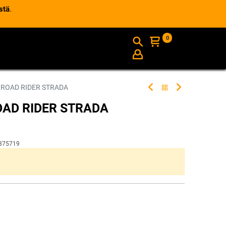
stä
.
0
AJANKOHTAISTA
INFO
 ROAD RIDER STRADA
OAD RIDER STRADA
375719