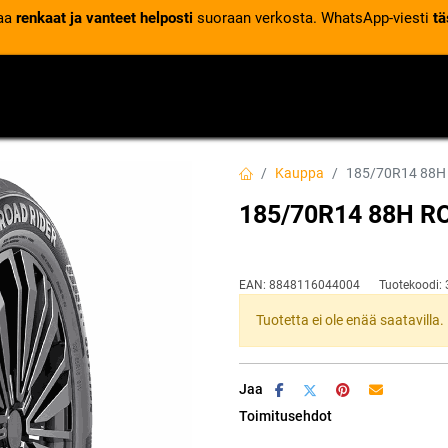
laa
renkaat ja vanteet helposti
suoraan verkosta. WhatsApp-viesti
tä
VENTTIILIT
RENGASPALVELUT
RENGASTIETOA
Kauppa
185/70R14 88H
185/70R14 88H R
EAN:
8848116044004
Tuotekoodi:
Tuotetta ei ole enää saatavilla.
Jaa
Toimitusehdot