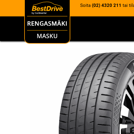
Soita
(02) 4320 211
tai ti
RENKAAT
VANTEET