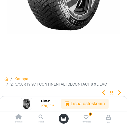
Kauppa
215/50R19 97T CONTINENTAL ICECONTACT 8 XL EVC
Hinta:
215/50R19 97T CONTINENTAL
Lisää ostoskoriin
270,00
€
ICECONTACT 8 XL EVC
0
Etusivu
Haku
Toivelista
Tili
UUTUUS 2026! Continental IceContact 8 - uusi teiden kulumista