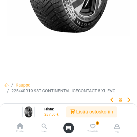
Kauppa
225/40R19 93T CONTINENTAL ICECONTACT 8 XL EVC
Hinta:
225/40R19 93T CONTINENTAL
Lisää ostoskoriin
287,50
€
ICECONTACT 8 XL EVC
0
Etusivu
Haku
Toivelista
Tili
UUTUUS 2026! Continental IceContact 8 - uusi teiden kulumista