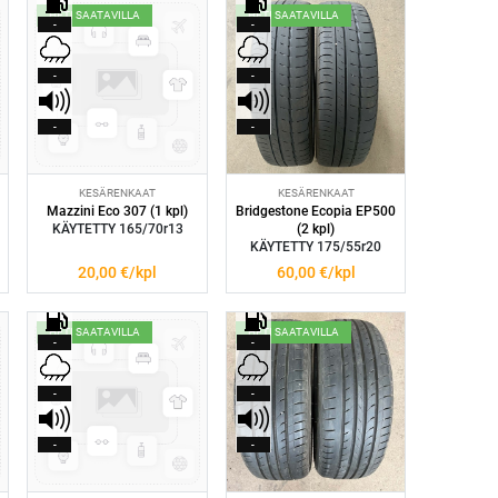
HETI SAATAVILLA
HETI SAATAVILLA
-
-
-
-
-
-
KESÄRENKAAT
KESÄRENKAAT
Mazzini Eco 307 (1 kpl)
Bridgestone Ecopia EP500
KÄYTETTY 165/70r13
(2 kpl)
KÄYTETTY 175/55r20
20,00
€/kpl
60,00
€/kpl
HETI SAATAVILLA
HETI SAATAVILLA
-
-
-
-
-
-