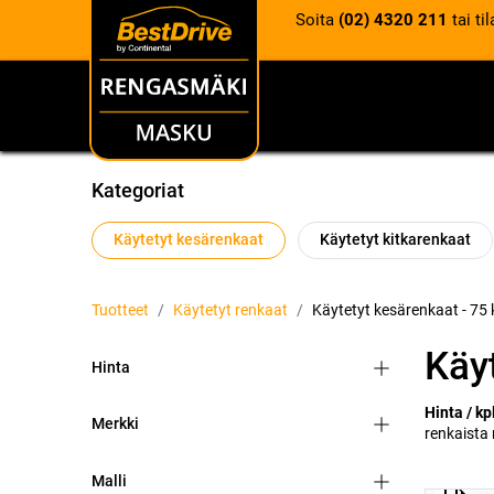
Soita
(02) 4320 211
tai ti
RENKAAT
VANTEET
Kategoriat
Käytetyt kesärenkaat
Käytetyt kitkarenkaat
Tuotteet
Käytetyt renkaat
Käytetyt kesärenkaat
- 75
Käy
Hinta
Hinta / kp
Merkki
renkaista
Malli