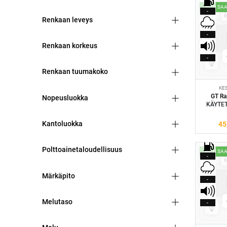
HETI SA
-
Renkaan leveys
-
Renkaan korkeus
-
Renkaan tuumakoko
KE
GT Ra
Nopeusluokka
KÄYTET
Kantoluokka
45
Polttoainetaloudellisuus
HETI SA
-
Märkäpito
-
Melutaso
-