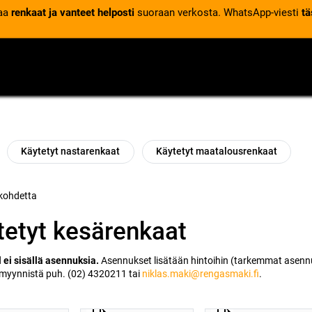
laa
renkaat ja vanteet helposti
suoraan verkosta. WhatsApp-viesti
tä
VENTTIILIT
RENGASPALVELUT
RENGASTIETOA
Käytetyt nastarenkaat
Käytetyt maatalousrenkaat
 kohdetta
tetyt kesärenkaat
l ei sisällä asennuksia.
Asennukset lisätään hintoihin (tarkemmat asennus
 myynnistä puh. (02) 4320211 tai
niklas.maki@rengasmaki.fi
.