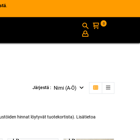
stä
.
0
AJANKOHTAISTA
INFO
Nimi (A-Ö)
Järjestä :
töiden hinnat löytyvät tuotekortista). Lisätietoa