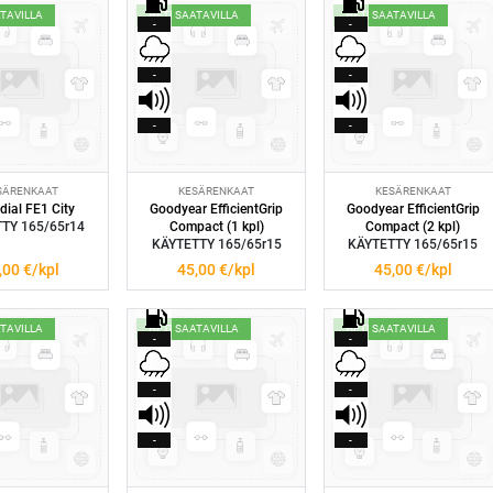
ATAVILLA
HETI SAATAVILLA
HETI SAATAVILLA
-
-
-
-
-
-
SÄRENKAAT
KESÄRENKAAT
KESÄRENKAAT
dial FE1 City
Goodyear EfficientGrip
Goodyear EfficientGrip
TY 165/65r14
Compact (1 kpl)
Compact (2 kpl)
KÄYTETTY 165/65r15
KÄYTETTY 165/65r15
,00
€/kpl
45,00
€/kpl
45,00
€/kpl
ATAVILLA
HETI SAATAVILLA
HETI SAATAVILLA
-
-
-
-
-
-