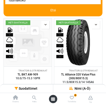
Etsi
HETI SAATAVILLA
HETI SAATAVILLA
-
-
-
-
-
-
TRAKTORI & OTR RENKAAT
TRAKTORI & OTR RENKAAT
TL BKT AW-909
TL Alliance 320 Value Plus
10.0/75-15.3 10PR
(300/80X15.3)
11.5/80X15.3/14 145A6
130,00
€/kpl
134,00
€/kpl
Suodattimet
Nimi (A-Ö)
0
HETI SAATAVILLA
HETI SAATAVILLA
Etusivu
Haku
Toivelista
Tili