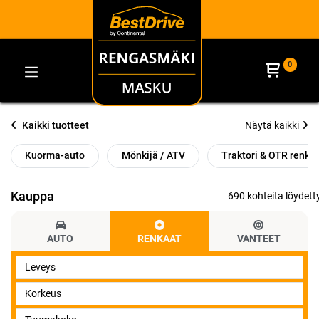
0
Kaikki tuotteet
Näytä kaikki
Kuorma-auto
Mönkijä / ATV
Traktori & OTR renka
Kauppa
690 kohteita löydetty
AUTO
RENKAAT
VANTEET