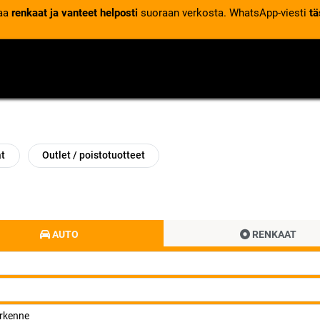
laa
renkaat ja vanteet helposti
suoraan verkosta. WhatsApp-viesti
tä
VENTTIILIT
RENGASPALVELUT
RENGASTIETOA
at
Outlet / poistotuotteet
AUTO
RENKAAT