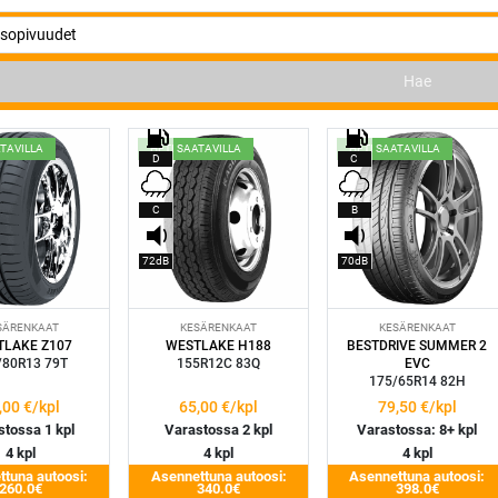
Hae
ATAVILLA
HETI SAATAVILLA
HETI SAATAVILLA
D
C
C
B
72dB
70dB
SÄRENKAAT
KESÄRENKAAT
KESÄRENKAAT
TLAKE Z107
WESTLAKE H188
BESTDRIVE SUMMER 2
/80R13 79T
155R12C 83Q
EVC
175/65R14 82H
,00
€/kpl
65,00
€/kpl
79,50
€/kpl
tossa 1 kpl
Varastossa 2 kpl
Varastossa: 8+ kpl
4 kpl
4 kpl
4 kpl
tuna autoosi:
Asennettuna autoosi:
Asennettuna autoosi:
260.0€
340.0€
398.0€