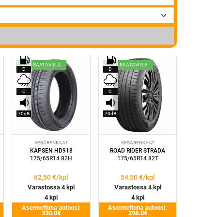
HETI SAATAVILLA
HETI SAATAVILLA
D
D
C
C
70dB
70dB
KESÄRENKAAT
KESÄRENKAAT
KAPSEN HD918
ROAD RIDER STRADA
175/65R14 82H
175/65R14 82T
62,50
€/kpl
54,50
€/kpl
Varastossa 4 kpl
Varastossa 4 kpl
4 kpl
4 kpl
Asennettuna autoosi:
Asennettuna autoosi:
330.0€
298.0€