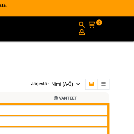
stä
.
0
AJANKOHTAISTA
INFO
Nimi (A-Ö)
Järjestä :
VANTEET