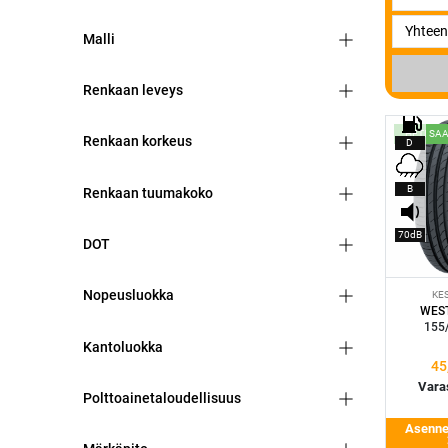
Malli
Renkaan leveys
HETI SA
Renkaan korkeus
D
B
Renkaan tuumakoko
70dB
DOT
Nopeusluokka
KE
WES
155
Kantoluokka
45
Varas
Polttoainetaloudellisuus
Asennet