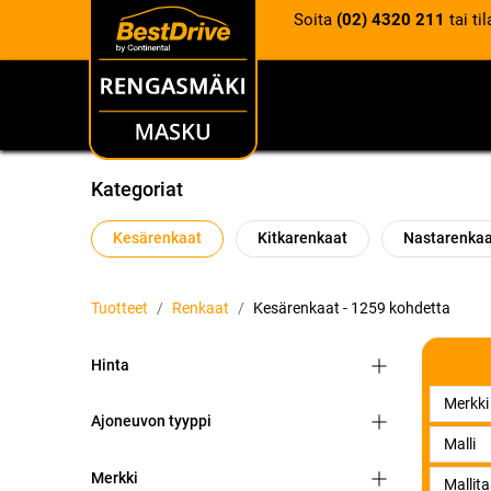
Soita
(02) 4320 211
tai ti
RENKAAT
VANTEET
Kategoriat
Kesärenkaat
Kitkarenkaat
Nastarenka
Tuotteet
Renkaat
Kesärenkaat
- 1259 kohdetta
Hinta
Ajoneuvon tyyppi
Merkki