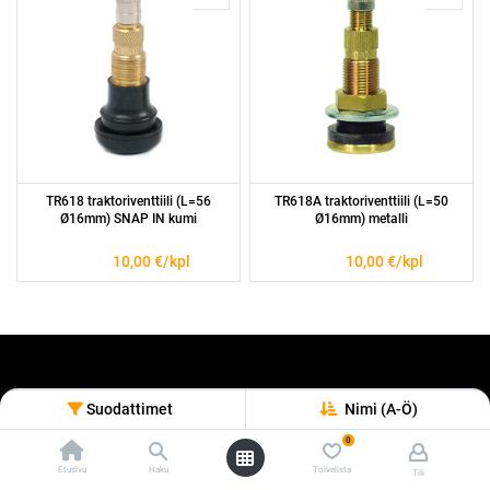
TR618 traktoriventtiili (L=56
TR618A traktoriventtiili (L=50
Ø16mm) SNAP IN kumi
Ø16mm) metalli
10,00
€/kpl
10,00
€/kpl
Suodattimet
Nimi (A-Ö)
0
Etusivu
Haku
Toivelista
Tili