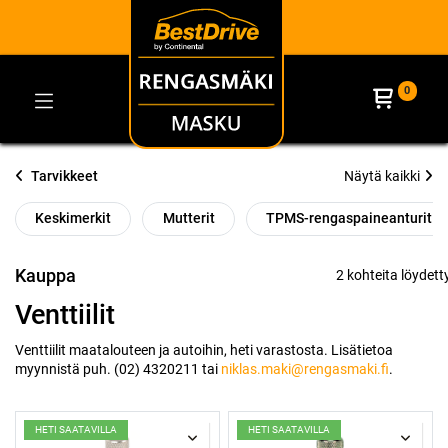
0
Tarvikkeet
Näytä kaikki
Keskimerkit
Mutterit
TPMS-rengaspaineanturit
Kauppa
2 kohteita löydett
Venttiilit
Venttiilit maatalouteen ja autoihin, heti varastosta. Lisätietoa
myynnistä puh. (02) 4320211 tai
niklas.maki@rengasmaki.fi
.
HETI SAATAVILLA
HETI SAATAVILLA