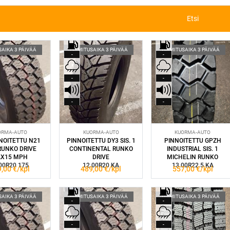
Etsi
SAIKA 3 PÄIVÄÄ
TOIMITUSAIKA 3 PÄIVÄÄ
TOIMITUSAIKA 3 PÄIVÄÄ
-
-
-
-
-
-
ORMA-AUTO
KUORMA-AUTO
KUORMA-AUTO
NOITETTU N21
PINNOITETTU DY3 SIS. 1
PINNOITETTU GPZH
 RUNKO DRIVE
CONTINENTAL RUNKO
INDUSTRIAL SIS. 1
X15 MPH
DRIVE
MICHELIN RUNKO
00R20 175
12.00R20 KA
13.00R22.5 KA
9,00
€/kpl
489,00
€/kpl
557,00
€/kpl
SAIKA 3 PÄIVÄÄ
TOIMITUSAIKA 3 PÄIVÄÄ
TOIMITUSAIKA 3 PÄIVÄÄ
-
-
-
-